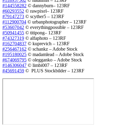
#118957562
© natalimis – 123RF
#144558282
© dannyburn– 123RF
#60293552
© rawpixel– 123RF
#79147273
© scyther5 – 123RF
#112900704
© urbanphotographer – 123RF
#53607042
© everythingpossible – 123RF
#50941455
© titipong– 123RF
#74327319
© alfaphoto – 123RF
#162704837
© kuprevich – 123RF
#256467162
© schankz – Adobe Stock
#195180025
© madamlead – Adobe Stock
#674069795
© olegganko – Adobe Stock
#146306047
© limbi007 – 123RF
#45691459
© PLUS Stockbilder – 123RF