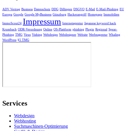
ADV Vertrag
Business
Datenschutz
DDG
Dillingen
DSGVO
E-Mail
E-Mail-Phishing
EU
Europa
Google
Google MyBusiness
Günzburg
Hackerangriff
Homepage
Immobilien
Impressum
ImmoScout24
Internetagentur
Japanese keyword hack
Krumbach
ODR-Verordnung
Online
OS-Plattform
phishing
Plugin
Regional
Spear-
Phishing
TMG
Virus
Vishing
Webdesign
Webdesigner
Website
Werbeagentur
Whaling
WordPress
§5 TMG
Services
Webdesign
Webhosting
Suchmaschinen-Optimierung