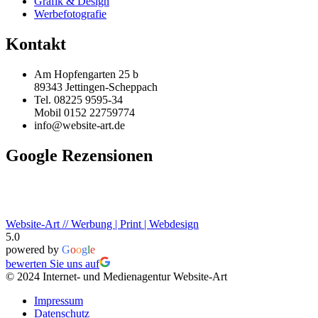
Grafik & Design
Werbefotografie
Kontakt
Am Hopfengarten 25 b
89343 Jettingen-Scheppach
Tel. 08225 9595-34
Mobil 0152 22759774
info@website-art.de
Google Rezensionen
Website-Art // Werbung | Print | Webdesign
5.0
powered by
G
o
o
g
l
e
bewerten Sie uns auf
© 2024 Internet- und Medienagentur Website-Art
Impressum
Datenschutz