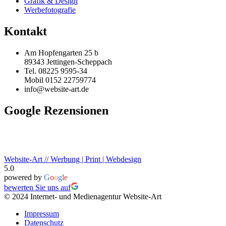
Grafik & Design
Werbefotografie
Kontakt
Am Hopfengarten 25 b
89343 Jettingen-Scheppach
Tel. 08225 9595-34
Mobil 0152 22759774
info@website-art.de
Google Rezensionen
Website-Art // Werbung | Print | Webdesign
5.0
powered by
G
o
o
g
l
e
bewerten Sie uns auf
© 2024 Internet- und Medienagentur Website-Art
Impressum
Datenschutz