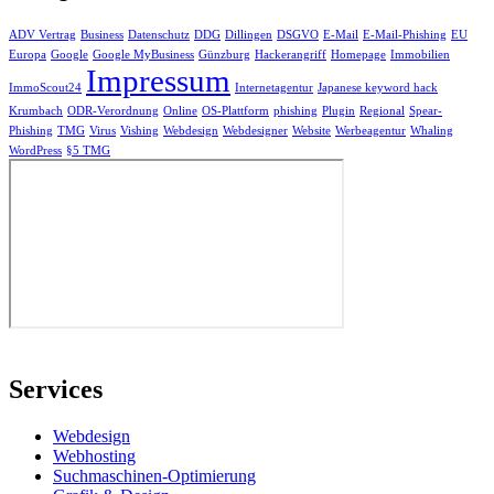
ADV Vertrag
Business
Datenschutz
DDG
Dillingen
DSGVO
E-Mail
E-Mail-Phishing
EU
Europa
Google
Google MyBusiness
Günzburg
Hackerangriff
Homepage
Immobilien
Impressum
ImmoScout24
Internetagentur
Japanese keyword hack
Krumbach
ODR-Verordnung
Online
OS-Plattform
phishing
Plugin
Regional
Spear-
Phishing
TMG
Virus
Vishing
Webdesign
Webdesigner
Website
Werbeagentur
Whaling
WordPress
§5 TMG
Services
Webdesign
Webhosting
Suchmaschinen-Optimierung